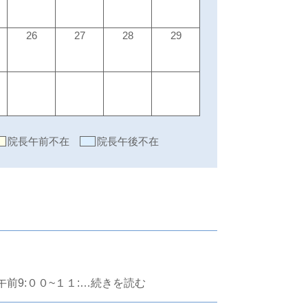
26
27
28
29
院長午前不在
院長午後不在
前9:００~１１:…続きを読む