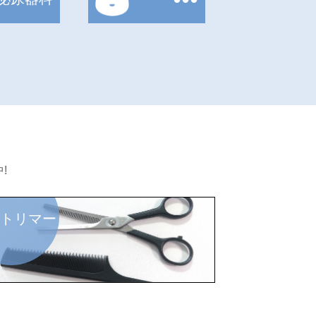
!
トリマー