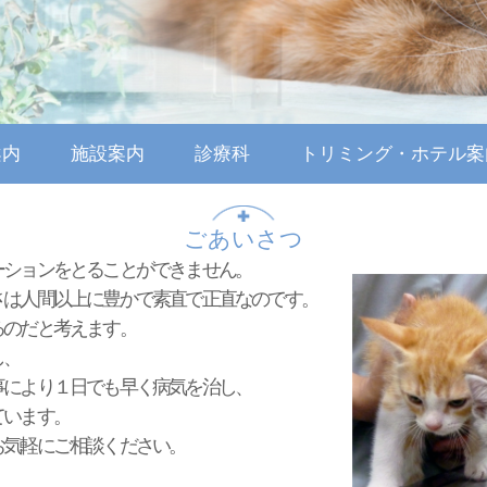
案内
施設案内
診療科
トリミング・ホテル案
ごあいさつ
ーションをとることができません。
さは人間以上に豊かで素直で正直なのです。
るのだと考えます。
し、
事により１日でも早く病気を治し、
ています。
お気軽にご相談ください。