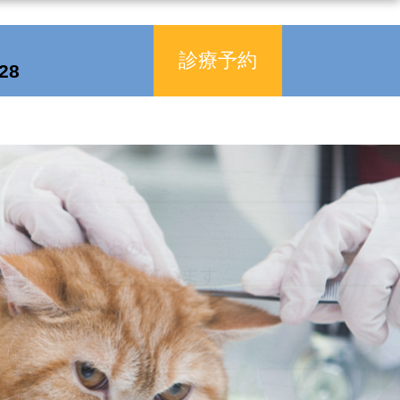
診療予約
828
nal/functions.php
on line
364