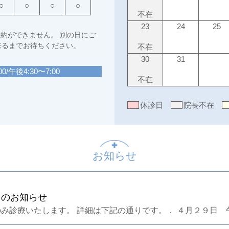
○
○
○
○
不在
23
24
25
予約ができません。
別の日にご
来るまでお待ちください。
不在
30
31
/午後4:30〜7:00
不在
休診日
院長不在
お知らせ
てのお知らせ
診療いたします。 詳細は下記の通りです。． ４月２９日 午