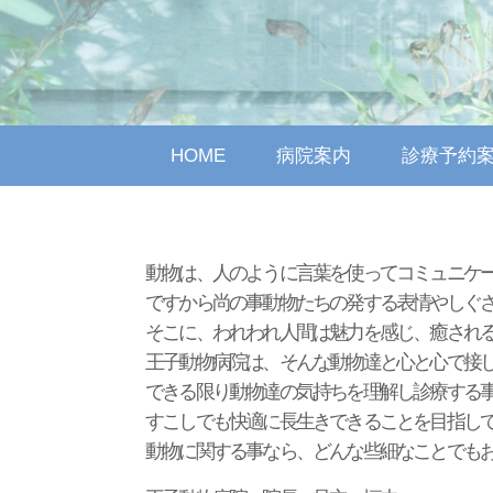
HOME
病院案内
診療予約
動物は、人のように言葉を使ってコミュニケ
ですから尚の事動物たちの発する表情やしぐ
そこに、われわれ人間は魅力を感じ、癒され
王子動物病院は、そんな動物達と心と心で接
できる限り動物達の気持ちを理解し診療する
すこしでも快適に長生きできることを目指し
動物に関する事なら、どんな些細なことでも