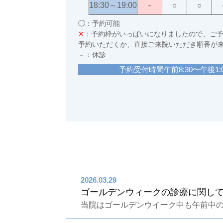
18:30～19:00
－
○
○
◯：予約可能
✕
：予約枠がいっぱいになりましたので、ご
予約いただくか、直接ご来院いただき順番が
－：休診
予約受付時間午前8:30〜午後1:00
2026.03.29
ゴールデンウィークの診療に関し
当院はゴールデンウイーク中も午前中のみ