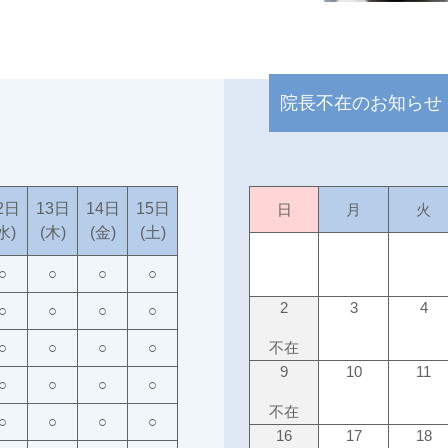
院長不在のお知らせ
2日
13日
14日
15日
日
月
火
水)
(木)
(金)
(土)
○
○
○
○
2
3
4
○
○
○
○
○
○
○
○
不在
9
10
11
○
○
○
○
不在
○
○
○
○
16
17
18